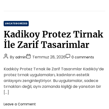
p
o
n
e
e
A
r
n
r
s
t
B
s
a
C
o
UNCATEGORIZED
c
s
a
k
Kadikoy Protez Tirnak
t
t
u
a
e
p
İle Zarif Tasarimlar
T
G
g
a
u
o
s
P
P
P
i
By
Temmuz 28, 2026
admin
0 comments
r
E
d
o
o
o
i
v
e
s
s
s
Kadıköy Protez Tırnak ile Zarif Tasarımlar Kadıköy’de
O
e
t
t
t
t
protez tırnak uygulamaları, kadınların estetik
s
A
D
e
C
anlayışını zenginleştiriyor. Bu uygulamalar, sadece
l
u
a
o
tırnakları değil, aynı zamanda kişiliği de yansıtan bir
l
t
t
m
[…]
e
h
e
m
r
o
e
o
Leave a Comment
i
r
n