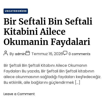
p
t
e
t
Z
C
v
UNCATEGORIZED
a
İ
a
r
Bir Seftali Bin Seftali
l
t
i
e
e
f
Kitabini Ailece
T
T
g
v
a
o
Okumanin Faydalari
B
s
r
o
a
i
x
r
P
P
P
By
Temmuz 16, 2026
admin
0 comments
K
e
i
o
o
o
u
s
m
s
s
s
Bir Şeftali Bin Şeftali Kitabını Ailece Okumanın
l
l
t
t
t
l
Faydaları Bu yazıda, Bir Şeftali Bin Şeftali kitabının
a
a
A
D
C
ailece okunmasının sağladığı faydaları keşfedeceğiz.
r
n
u
a
o
Bu etkinlik, aile bağlarını güçlendirmek […]
i
t
t
m
m
h
e
m
o
Leave a Comment
i
o
n
e
B
r
n