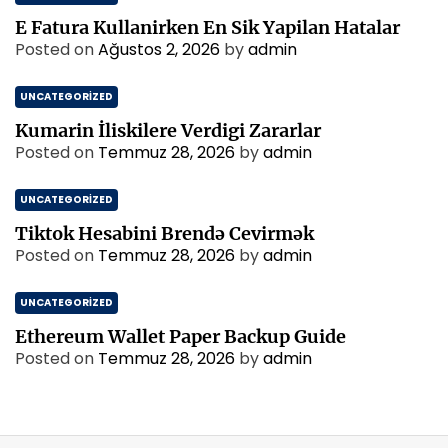
t
a
E Fatura Kullanirken En Sik Yapilan Hatalar
b
Posted on
Ağustos 2, 2026
by
admin
i
n
UNCATEGORIZED
i
A
Kumarin İliskilere Verdigi Zararlar
i
Posted on
Temmuz 28, 2026
by
admin
l
e
UNCATEGORIZED
c
Tiktok Hesabini Brendə Cevirmək
e
Posted on
Temmuz 28, 2026
O
by
admin
k
u
UNCATEGORIZED
m
Ethereum Wallet Paper Backup Guide
a
Posted on
Temmuz 28, 2026
by
admin
n
i
n
F
a