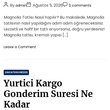
o
P
P
P
By
Ağustos 5, 2026
admin
0 comments
r
o
o
o
i
s
s
s
Magnolia Tatlısı Nasıl Yapılır? Bu makalede, Magnolia
e
t
t
t
tatlısının nasıl yapıldığını adım adım öğreneceksiniz.
s
A
D
C
Lezzetli ve hafif bir tatlı arıyorsanız, doğru yerdesiniz!
u
a
o
Magnolia tatlısı, kremalı yapısı […]
t
t
m
h
e
m
o
Leave a Comment
o
n
e
M
r
n
a
t
g
C
n
UNCATEGORIZED
o
a
Yurtici Kargo
l
t
i
e
Gonderim Suresi Ne
a
g
T
o
Kadar
a
r
t