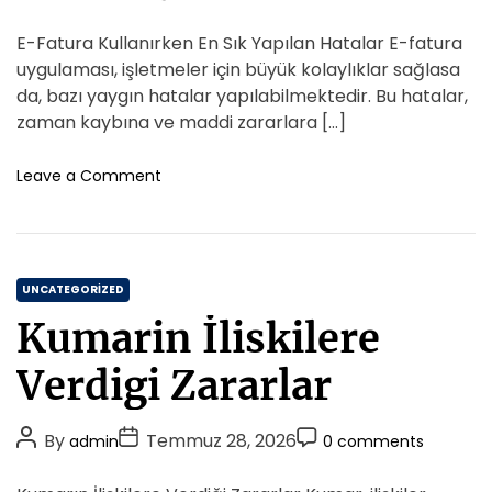
o
o
o
i
o
s
s
s
E-Fatura Kullanırken En Sık Yapılan Hatalar E-fatura
G
e
t
t
t
o
uygulaması, işletmeler için büyük kolaylıklar sağlasa
s
A
D
n
C
da, bazı yaygın hatalar yapılabilmektedir. Bu hatalar,
d
u
a
o
zaman kaybına ve maddi zararlara […]
e
t
t
m
r
h
e
m
o
Leave a Comment
i
o
n
e
m
E
r
n
S
F
t
u
a
r
C
t
UNCATEGORIZED
e
u
a
s
Kumarin İliskilere
r
t
i
a
e
N
Verdigi Zararlar
K
e
g
u
K
o
l
P
P
a
P
By
Temmuz 28, 2026
admin
0 comments
r
l
d
o
o
o
i
a
a
s
s
s