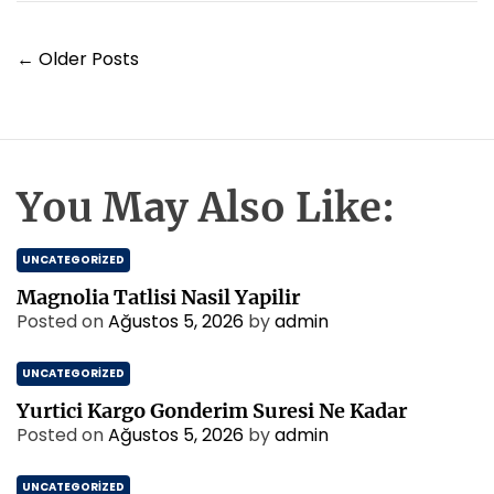
i
t
r
Y
S
←
Older Posts
a
e
f
z
t
ı
a
g
l
e
You May Also Like:
i
z
B
i
i
UNCATEGORIZED
n
n
S
m
Magnolia Tatlisi Nasil Yapilir
e
e
Posted on
Ağustos 5, 2026
by
admin
f
s
t
i
UNCATEGORIZED
a
l
Yurtici Kargo Gonderim Suresi Ne Kadar
i
Posted on
Ağustos 5, 2026
by
admin
K
i
UNCATEGORIZED