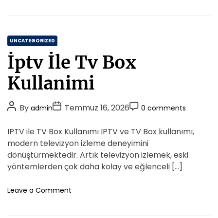
n
K
t
a
d
C
i
UNCATEGORIZED
k
a
İptv İle Tv Box
o
t
y
e
Kullanimi
P
g
r
o
o
P
P
P
By
Temmuz 16, 2026
admin
0 comments
r
t
o
o
o
i
e
s
s
s
IPTV ile TV Box Kullanımı IPTV ve TV Box kullanımı,
z
e
t
t
t
T
modern televizyon izleme deneyimini
s
A
D
i
C
dönüştürmektedir. Artık televizyon izlemek, eski
r
u
a
o
yöntemlerden çok daha kolay ve eğlenceli […]
n
t
t
m
a
h
e
m
o
Leave a Comment
k
o
n
e
İ
İ
r
n
l