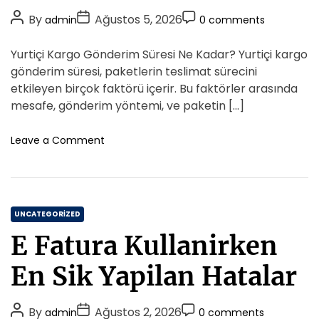
i
l
P
P
P
By
Ağustos 5, 2026
admin
0 comments
i
e
o
o
o
s
s
s
s
s
Yurtiçi Kargo Gönderim Süresi Ne Kadar? Yurtiçi kargo
i
t
t
t
N
gönderim süresi, paketlerin teslimat sürecini
a
A
D
C
etkileyen birçok faktörü içerir. Bu faktörler arasında
s
u
a
o
mesafe, gönderim yöntemi, ve paketin […]
i
t
t
m
l
h
e
m
o
Leave a Comment
Y
o
n
e
a
Y
r
n
p
u
t
i
r
l
C
t
UNCATEGORIZED
i
i
a
r
E Fatura Kullanirken
c
t
i
e
En Sik Yapilan Hatalar
K
g
a
o
r
P
P
P
By
Ağustos 2, 2026
admin
0 comments
r
g