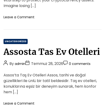
vital step to protect your cryptocurrency assets.
r
u
a
o
Imagine losing […]
e
t
t
m
n
h
e
m
o
Leave a Comment
d
o
n
e
ə
E
r
n
C
t
t
e
h
v
C
e
UNCATEGORIZED
i
r
a
r
Assosta Tas Ev Otelleri
e
t
m
u
e
ə
m
P
P
P
k
By
Temmuz 28, 2026
g
admin
0 comments
W
o
o
o
o
a
s
s
s
r
Assos’ta Taş Ev Otelleri Assos, tarihi ve doğal
l
t
t
t
i
güzellikleri ile ünlü bir tatil beldesidir. Taş ev otelleri,
l
A
D
C
e
e
konuklarına eşsiz bir deneyim sunarak, hem konfor
t
u
a
o
s
hem […]
P
t
t
m
a
h
e
m
o
Leave a Comment