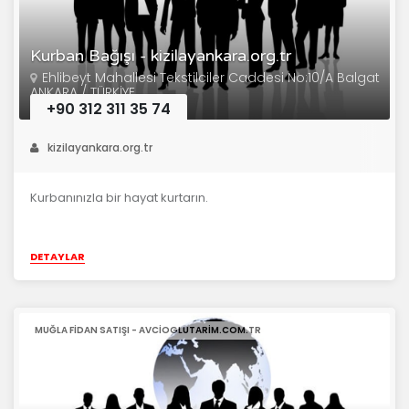
Kurban Bağışı - kizilayankara.org.tr
Ehlibeyt Mahallesi Tekstilciler Caddesi No:10/A Balgat
ANKARA / TÜRKİYE
+90 312 311 35 74
kizilayankara.org.tr
Kurbanınızla bir hayat kurtarın.
DETAYLAR
MUĞLA FIDAN SATIŞI - AVCIOGLUTARIM.COM.TR