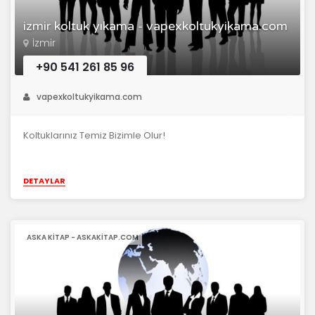
izmir koltuk yıkama - vapexkoltukyikama.com
İzmir
+90 541 261 85 96
vapexkoltukyikama.com
Koltuklarınız Temiz Bizimle Olur!
DETAYLAR
ASKA KITAP - ASKAKITAP.COM