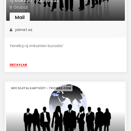
iş elanları - jobnet.az
Global
Mail
jobnet.az
Yenilikçi iş imkanları burada!
DETAYLAR
NFC DIJITAL KARTVIZIT - TROWAS.COM