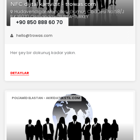
NFC dijital kartvizit - trowas.com
Hüdavendigar Mahallesi Gümüş Caddesi No:58/J
P.K:16070 Osmangazi/BURSA-TURKEY
+90 850 888 60 70
hello@trowas.com
Her şey bir dokunuş kadar yakın.
DETAYLAR
POLIAMID ELASTAN - AKRIDATEKSTIL.COM