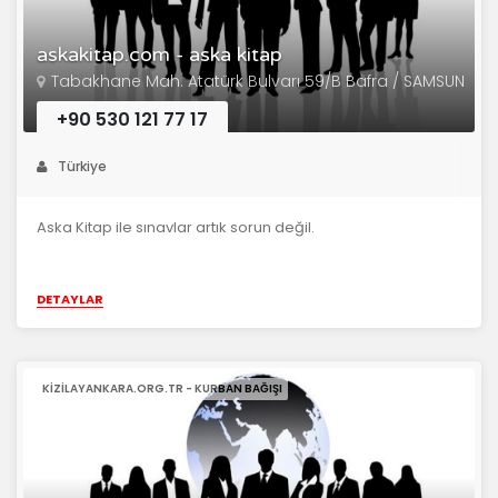
askakitap.com - aska kitap
Tabakhane Mah. Atatürk Bulvarı 59/B Bafra / SAMSUN
+90 530 121 77 17
Türkiye
Aska Kitap ile sınavlar artık sorun değil.
DETAYLAR
KIZILAYANKARA.ORG.TR - KURBAN BAĞIŞI