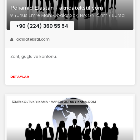
Poliamid Elastan - akridatekstil.com
Yunus Emre Mah. Obalar Sok. No: 5 Yıldırım / Bursa
+90 (224) 360 55 54
akridatekstil.com
Zarif, güçlü ve konforlu.
DETAYLAR
IZMIR KOLTUK YIKAMA - VAPEXKOLTUKYIKAMA.COM