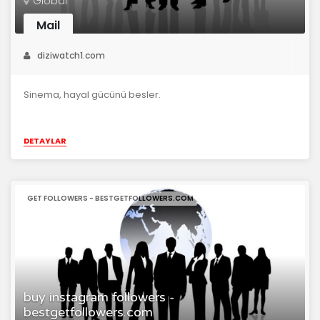
Global
Mail
diziwatch1.com
Sinema, hayal gücünü besler.
DETAYLAR
GET FOLLOWERS - BESTGETFOLLOWERS.COM
buy instagram followers -
bestgetfollowers.com