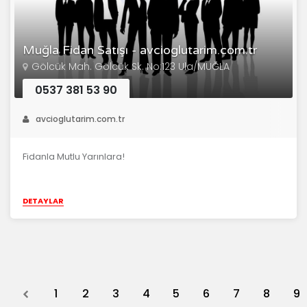
Muğla Fidan Satışı - avcioglutarim.com.tr
Gölcük Mah. Gölcük Sk. No:123 Ula/MUĞLA
0537 381 53 90
avcioglutarim.com.tr
Fidanla Mutlu Yarınlara!
DETAYLAR
Previous
1
2
3
4
5
6
7
8
9