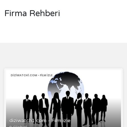
Firma Rehberi
DIZIWATCH1.COM - FILM IZLE
diziwatch1.com - Film izle