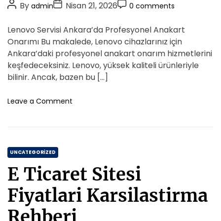
P
P
P
By
Nisan 21, 2026
admin
0 comments
İ
e
o
o
o
l
s
s
s
s
Lenovo Servisi Ankara’da Profesyonel Anakart
e
t
t
t
Y
Onarımı Bu makalede, Lenovo cihazlarınız için
e
A
D
C
Ankara’daki profesyonel anakart onarım hizmetlerini
n
u
a
o
keşfedeceksiniz. Lenovo, yüksek kaliteli ürünleriyle
i
t
t
m
bilinir. Ancak, bazen bu […]
l
h
e
m
e
o
e
o
Leave a Comment
n
r
n
n
m
L
t
e
e
n
n
i
C
o
UNCATEGORIZED
n
v
a
K
E Ticaret Sitesi
o
e
t
S
y
e
Fiyatlari Karsilastirma
e
f
g
r
i
o
Rehberi
v
n