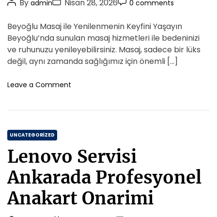
P
P
P
By
Nisan 28, 2026
admin
0 comments
İ
e
a
o
o
o
l
s
l
s
s
s
Beyoğlu Masaj ile Yenilenmenin Keyfini Yaşayın
e
i
t
t
t
D
Beyoğlu’nda sunulan masaj hizmetleri ile bedeninizi
e
A
D
C
ve ruhunuzu yenileyebilirsiniz. Masaj, sadece bir lüks
p
u
a
o
değil, aynı zamanda sağlığımız için önemli […]
r
t
t
m
e
h
e
m
o
Leave a Comment
s
o
n
e
y
B
r
n
o
e
t
n
y
D
C
o
UNCATEGORIZED
e
g
a
s
Lenovo Servisi
l
t
t
u
e
e
Ankarada Profesyonel
M
g
g
a
i
o
Anakart Onarimi
s
r
a
i
j