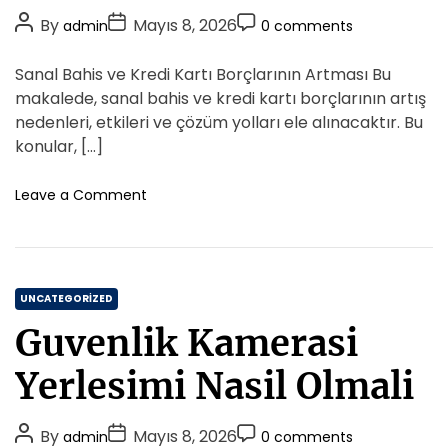
i
P
P
P
By
Mayıs 8, 2026
admin
0 comments
e
o
o
o
s
s
s
s
Sanal Bahis ve Kredi Kartı Borçlarının Artması Bu
t
t
t
makalede, sanal bahis ve kredi kartı borçlarının artış
A
D
C
nedenleri, etkileri ve çözüm yolları ele alınacaktır. Bu
u
a
o
konular, […]
t
t
m
h
e
m
o
Leave a Comment
o
n
e
S
r
n
a
t
n
C
a
UNCATEGORIZED
l
a
Guvenlik Kamerasi
B
t
a
e
Yerlesimi Nasil Olmali
h
g
i
o
s
P
P
P
By
Mayıs 8, 2026
admin
0 comments
r
V