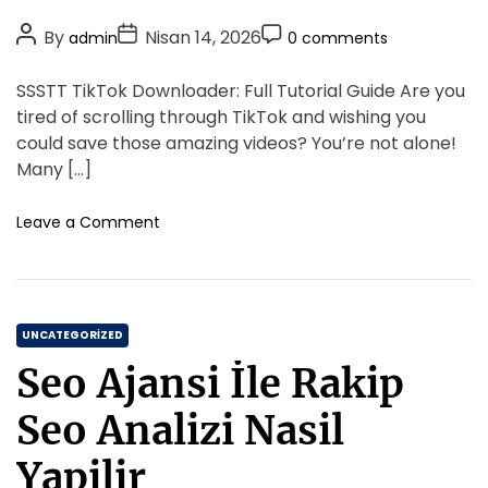
s
i
z
t
P
P
P
By
Nisan 14, 2026
admin
0 comments
Y
e
i
o
o
o
e
s
r
s
s
s
SSSTT TikTok Downloader: Full Tutorial Guide Are you
m
m
t
t
t
e
tired of scrolling through TikTok and wishing you
a
k
A
D
C
could save those amazing videos? You’re not alone!
R
N
u
a
o
Many […]
e
e
t
t
m
h
r
b
h
e
m
o
Leave a Comment
e
e
o
n
e
d
r
S
r
n
e
i
s
t
Y
s
e
C
t
UNCATEGORIZED
n
t
a
i
Seo Ajansi İle Rakip
T
t
r
i
e
Seo Analizi Nasil
k
g
t
o
Yapilir
o