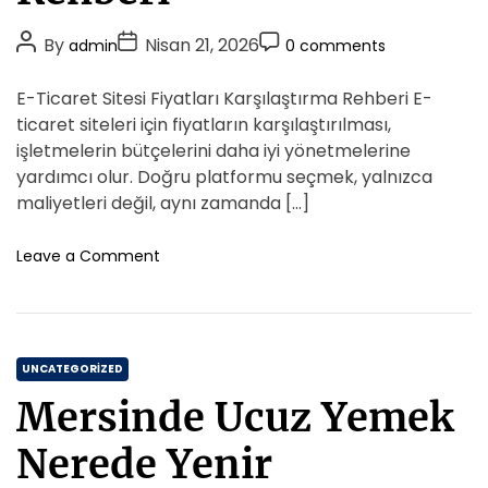
r
i
i
i
s
Y
P
P
P
By
Nisan 21, 2026
admin
0 comments
i
e
a
o
o
o
A
s
s
s
s
s
E-Ticaret Sitesi Fiyatları Karşılaştırma Rehberi E-
n
a
t
t
t
k
ticaret siteleri için fiyatların karşılaştırılması,
y
a
A
D
C
işletmelerin bütçelerini daha iyi yönetmelerine
i
r
u
a
o
n
yardımcı olur. Doğru platformu seçmek, yalnızca
a
t
t
m
maliyetleri değil, aynı zamanda […]
d
h
e
m
a
o
e
o
Leave a Comment
P
r
n
n
r
E
t
o
T
f
i
e
C
c
UNCATEGORIZED
s
a
a
y
Mersinde Ucuz Yemek
r
o
t
e
n
e
Nerede Yenir
t
e
g
S
l