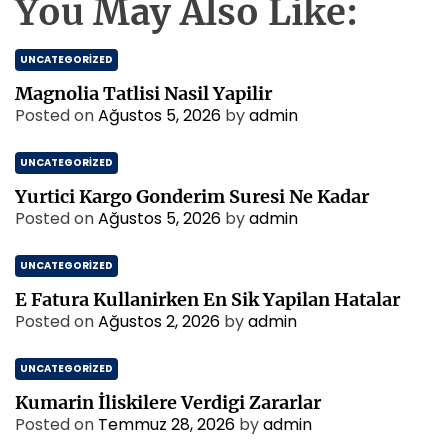
You May Also Like:
l
i
h
Y
n
r
a
a
UNCATEGORIZED
m
p
m
e
i
Magnolia Tatlisi Nasil Yapilir
a
l
s
Posted on
Ağustos 5, 2026
by
admin
n
i
i
D
r
UNCATEGORIZED
i
z
Yurtici Kargo Gonderim Suresi Ne Kadar
i
Posted on
Ağustos 5, 2026
by
admin
l
e
UNCATEGORIZED
r
i
E Fatura Kullanirken En Sik Yapilan Hatalar
Posted on
Ağustos 2, 2026
by
admin
UNCATEGORIZED
Kumarin İliskilere Verdigi Zararlar
Posted on
Temmuz 28, 2026
by
admin