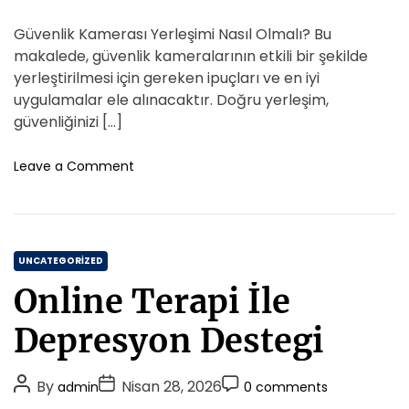
o
o
o
i
e
s
s
s
Güvenlik Kamerası Yerleşimi Nasıl Olmalı? Bu
K
e
t
t
t
r
makalede, güvenlik kameralarının etkili bir şekilde
s
A
D
e
C
yerleştirilmesi için gereken ipuçları ve en iyi
d
u
a
o
uygulamalar ele alınacaktır. Doğru yerleşim,
i
t
t
m
güvenliğinizi […]
K
h
e
m
a
o
e
o
Leave a Comment
r
r
n
n
t
G
t
i
u
B
v
o
C
e
UNCATEGORIZED
r
n
a
c
Online Terapi İle
l
t
l
i
a
e
Depresyon Destegi
k
r
g
K
i
o
a
n
P
P
P
By
Nisan 28, 2026
admin
0 comments
r
m
i
o
o
o