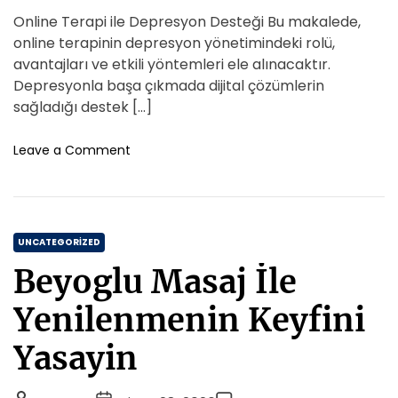
i
e
n
s
s
s
Online Terapi ile Depresyon Desteği Bu makalede,
r
e
A
t
t
t
a
online terapinin depresyon yönetimindeki rolü,
s
r
A
D
s
C
avantajları ve etkili yöntemleri ele alınacaktır.
t
i
u
a
o
m
Depresyonla başa çıkmada dijital çözümlerin
Y
t
t
a
m
sağladığı destek […]
e
s
h
e
m
r
i
o
e
o
Leave a Comment
l
r
n
n
e
O
t
s
n
i
l
m
C
i
UNCATEGORIZED
i
n
a
N
Beyoglu Masaj İle
e
t
a
T
s
e
Yenilenmenin Keyfini
e
i
g
r
l
o
Yasayin
a
O
r
p
l
i
i
m