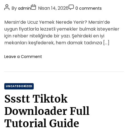
o
i
A
P
P
P
By
Nisan 14, 2026
admin
0 comments
r
t
n
o
o
o
i
e
a
s
s
s
Mersin’de Ucuz Yemek Nerede Yenir? Mersin’de
s
e
k
t
t
t
i
uygun fiyatlarla lezzetli yemekler bulmak isteyenler
a
s
A
D
F
C
için rehber niteliğinde bir yazı. Şehirdeki en iyi
r
i
u
a
o
t
mekanları keşfederek, hem damak tadınıza […]
y
O
t
t
m
a
n
h
e
m
o
Leave a Comment
t
a
o
n
e
l
r
M
r
n
a
i
e
t
r
m
r
i
i
C
s
UNCATEGORIZED
K
i
a
a
Ssstt Tiktok
n
t
r
d
e
s
Downloader Full
e
i
g
U
l
o
Tutorial Guide
c
a
r
u