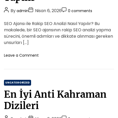
r
k
i
D
P
P
P
By
Nisan 6, 2026
admin
0 comments
o
e
o
o
o
w
s
s
s
s
SEO Ajansı ile Rakip SEO Analizi Nasıl Yapılır? Bu
n
t
t
t
l
makalede, bir SEO ajansının rakip SEO analizi yapma
o
A
D
C
sürecini, önemli adımları ve dikkate alınması gereken
a
u
a
o
unsurları […]
d
t
t
m
e
h
e
m
o
Leave a Comment
r
o
n
e
F
S
r
n
u
e
t
l
o
l
C
A
UNCATEGORIZED
T
j
a
u
En İyi Anti Kahraman
a
t
t
n
o
e
Dizileri
s
r
g
i
i
o
İ
a