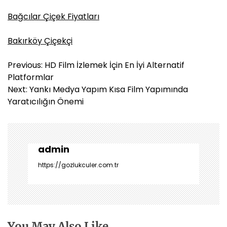
Bağcılar Çiçek Fiyatları
Bakırköy Çiçekçi
Y
Previous:
HD Film İzlemek İçin En İyi Alternatif
a
Platformlar
z
Next:
Yankı Medya Yapım Kısa Film Yapımında
ı
Yaratıcılığın Önemi
g
e
z
i
admin
n
https://gozlukculer.com.tr
m
e
s
i
You May Also Like