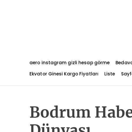
S
k
i
p
t
o
c
o
n
aero instagram gizli hesap görme
Bedava
t
e
Ekvator Ginesi Kargo Fiyatları
Liste
Sayf
n
t
Bodrum Haber
Dünyası