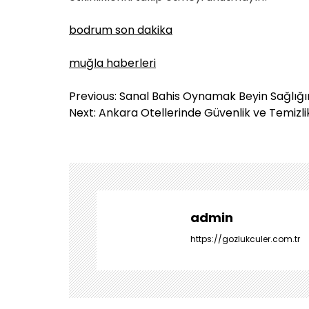
bodrum son dakika
muğla haberleri
Y
Previous:
Sanal Bahis Oynamak Beyin Sağlığını
a
Next:
Ankara Otellerinde Güvenlik ve Temizli
z
ı
g
e
z
i
admin
n
https://gozlukculer.com.tr
m
e
s
i