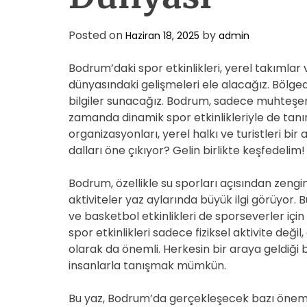
Posted on
by
Haziran 18, 2025
admin
Bodrum’daki spor etkinlikleri, yerel takımlar
dünyasındaki gelişmeleri ele alacağız. Bölged
bilgiler sunacağız. Bodrum, sadece muhteşem p
zamanda dinamik spor etkinlikleriyle de tanın
organizasyonları, yerel halkı ve turistleri bi
dalları öne çıkıyor? Gelin birlikte keşfedelim!
Bodrum, özellikle su sporları açısından zengin
aktiviteler yaz aylarında büyük ilgi görüyor. 
ve basketbol etkinlikleri de sporseverler içi
spor etkinlikleri sadece fiziksel aktivite değ
olarak da önemli. Herkesin bir araya geldiği 
insanlarla tanışmak mümkün.
Bu yaz, Bodrum’da gerçekleşecek bazı önemli sp