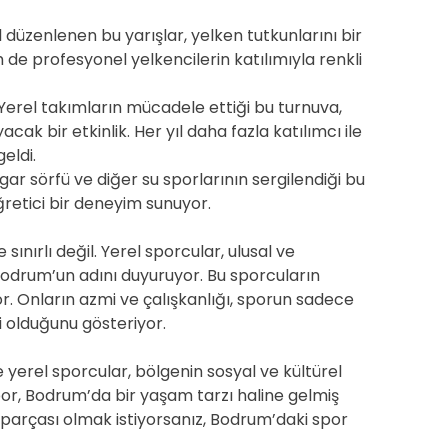
l düzenlenen bu yarışlar, yelken tutkunlarını bir
e profesyonel yelkencilerin katılımıyla renkli
Yerel takımların mücadele ettiği bu turnuva,
cak bir etkinlik. Her yıl daha fazla katılımcı ile
eldi.
ar sörfü ve diğer su sporlarının sergilendiği bu
retici bir deneyim sunuyor.
sınırlı değil. Yerel sporcular, ulusal ve
Bodrum’un adını duyuruyor. Bu sporcuların
or. Onların azmi ve çalışkanlığı, sporun sadece
i olduğunu gösteriyor.
e yerel sporcular, bölgenin sosyal ve kültürel
por, Bodrum’da bir yaşam tarzı haline gelmiş
parçası olmak istiyorsanız, Bodrum’daki spor