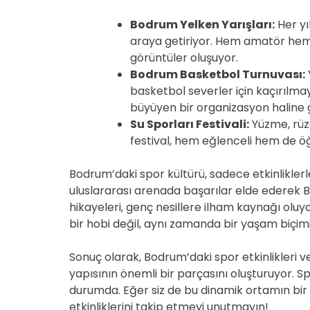
Bodrum Yelken Yarışları:
Her yı
araya getiriyor. Hem amatör hem d
görüntüler oluşuyor.
Bodrum Basketbol Turnuvası:
basketbol severler için kaçırılmaya
büyüyen bir organizasyon haline g
Su Sporları Festivali:
Yüzme, rüzg
festival, hem eğlenceli hem de öğ
Bodrum’daki spor kültürü, sadece etkinliklerle 
uluslararası arenada başarılar elde ederek 
hikayeleri, genç nesillere ilham kaynağı oluy
bir hobi değil, aynı zamanda bir yaşam biçim
Sonuç olarak, Bodrum’daki spor etkinlikleri v
yapısının önemli bir parçasını oluşturuyor. S
durumda. Eğer siz de bu dinamik ortamın bir 
etkinliklerini takip etmeyi unutmayın!