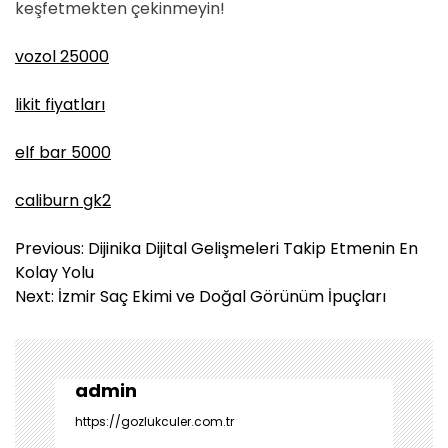
keşfetmekten çekinmeyin!
vozol 25000
likit fiyatları
elf bar 5000
caliburn gk2
Y
Previous:
Dijinika Dijital Gelişmeleri Takip Etmenin En
a
Kolay Yolu
z
Next:
İzmir Saç Ekimi ve Doğal Görünüm İpuçları
ı
g
e
z
admin
i
https://gozlukculer.com.tr
n