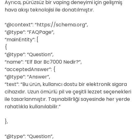
Ayrıca, pürüzsüz bir vaping deneyimi için gelişmiş
hava akışı teknolojisi ile donatılmıştır.
“@context”: “https://schema.org”,
“@type”: “FAQPage”,
“mainEntity”: [
{
“@type”: “Question”,
“name”: “Elf Bar Bc7000 Nedir?”,
“acceptedAnswer”: {
“@type”: “Answer”,
“text”: “Bu ürün, kullanıcı dostu bir elektronik sigara
cihazıdır. Uzun ömürlü pil ve çeşitli lezzet seçenekleri
ile tasarlanmıştır. Taşınabilirliği sayesinde her yerde
rahatlıkla kullanılabilir.”
},
“@type”: “Question”,