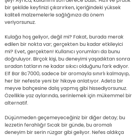
şey! Ayrıca, kullanımı son derece basit. Hızlı ve pratik
bir şekilde keyfinizi çıkarırken, içeriğindeki yüksek
kaliteli malzemelerle sağlığınıza da önem
veriyorsunuz.
Kulağa hoş geliyor, değil mi? Fakat, burada merak
edilen bir nokta var; gerçekten bu kadar etkileyici
mi? Evet, gerçekten! Kullanıcı yorumları da bunu
doğruluyor. Birçok kişi, bu deneyimi yaşadıktan sonra
sıradan tatların ne kadar sıkıcı olduğunu fark ediyor.
Elf Bar Bc7000, sadece bir aromayla sınırlı kalmayıp,
her bir nefeste yeni bir hikaye anlatıyor. Adeta bir
meyve bahçesine dalış yapmış gibi hissediyorsunuz.
Özellikle yaz aylarında, serinlemek için mükemmel bir
alternatif.
Düşünmeden geçemeyeceğiniz bir diğer detay; bu
lezzetin ferahlığı! Sıcak bir günde, bu aromalı
deneyim bir serin rüzgar gibi geliyor. Nefes aldıkça