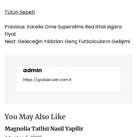
Tütün Sepeti
Y
Previous:
Karelia Ome Superslims Red ithal sigara
a
Fiyat
z
Next:
Geleceğin Yıldızları Genç Futbolcuların Gelişimi
ı
g
e
z
admin
i
https://gozlukculer.com.tr
n
m
e
s
i
You May Also Like
Magnolia Tatlisi Nasil Yapilir