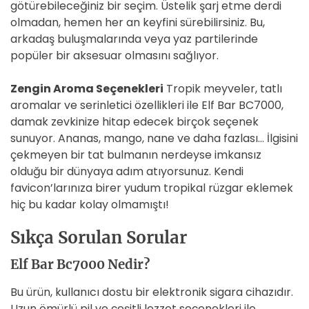
götürebileceğiniz bir seçim. Üstelik şarj etme derdi
olmadan, hemen her an keyfini sürebilirsiniz. Bu,
arkadaş buluşmalarında veya yaz partilerinde
popüler bir aksesuar olmasını sağlıyor.
Zengin Aroma Seçenekleri
Tropik meyveler, tatlı
aromalar ve serinletici özellikleri ile Elf Bar BC7000,
damak zevkinize hitap edecek birçok seçenek
sunuyor. Ananas, mango, nane ve daha fazlası… İlgisini
çekmeyen bir tat bulmanın nerdeyse imkansız
olduğu bir dünyaya adım atıyorsunuz. Kendi
favicon’larınıza birer yudum tropikal rüzgar eklemek
hiç bu kadar kolay olmamıştı!
Sıkça Sorulan Sorular
Elf Bar Bc7000 Nedir?
Bu ürün, kullanıcı dostu bir elektronik sigara cihazıdır.
Uzun ömürlü pil ve çeşitli lezzet seçenekleri ile