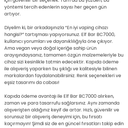
için güvenilir bir seçenek. Tam da bu yüzden, bu
yöntemi tercih edenlerin sayısı her geçen gün
artıyor.
Diyelim ki, bir arkadaşınızla “En iyi vaping cihazı
hangisi?” tartışması yapıyorsunuz. Elf Bar BC7000,
kullanıcı yorumları ve dayanıklılığıyla öne çıkıyor.
Ama vegan veya doğal içeriğe sahip ürün
arayışındaysanız, tamamen özgün malzemeleriyle bu
cihaz sizi kesinlikle tatmin edecektir. Kapıda ödeme
ile alışveriş yaparken bu şıklığı ve kalitesiyle bilinen
markalardan faydalanabilirsiniz. Renk seçenekleri ve
eşsiz tasarımı da cabası!
Kapıda ödeme avantajı ile Elf Bar BC7000 alırken,
zaman ve para tasarrufu sağlarsınız. Aynı zamanda
alışverişten aldığınız keyif de artar. Hızlı, güvenilir ve
sorunsuz bir alışveriş deneyimi için, bu fırsatı
kaçırmayın! Şimdi siz de en güncel fırsatları takip edin