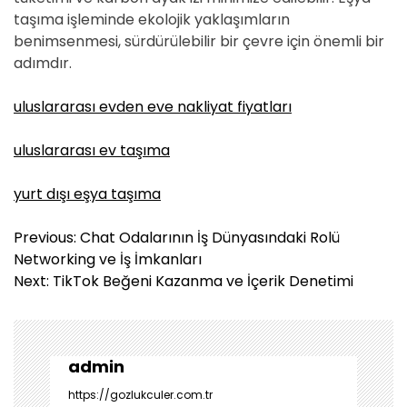
taşıma işleminde ekolojik yaklaşımların
benimsenmesi, sürdürülebilir bir çevre için önemli bir
adımdır.
uluslararası evden eve nakliyat fiyatları
uluslararası ev taşıma
yurt dışı eşya taşıma
Y
Previous:
Chat Odalarının İş Dünyasındaki Rolü
a
Networking ve İş İmkanları
z
Next:
TikTok Beğeni Kazanma ve İçerik Denetimi
ı
g
e
z
admin
i
https://gozlukculer.com.tr