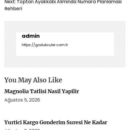
z
Next:
Toptan Ayakkabi Aliminda Numara Planlamasi
ı
Rehberi
g
e
z
i
admin
n
https://gozlukculer.com.tr
m
e
s
i
You May Also Like
Magnolia Tatlisi Nasil Yapilir
Ağustos 5, 2026
Yurtici Kargo Gonderim Suresi Ne Kadar