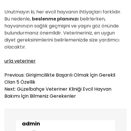
Unutmayın ki, her evcil hayvanın ihtiyaçları farklıdır.
Bu nedenle,
beslenme planınızı
belirlerken,
hayvanınızın sağlık geçmişini ve yaşını göz önünde
bulundurmanız önemlidir. Veterineriniz, en uygun
diyet gereksinimlerini belirlemenizde size yardımcı
olacaktır.
urla veteriner
Y
Previous:
Girişimcilikte Başarılı Olmak İçin Gerekli
a
Olan 5 Özellik
z
Next:
Güzelbahçe Veteriner Kliniği Evcil Hayvan
ı
Bakımı İçin Bilmeniz Gerekenler
g
e
z
i
admin
n