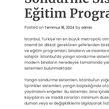
Eğitim Progr
Posted on
by
Temmuz 18, 2024
admin
İstanbul, Türkiye'nin en büyük metropolü ol
önemli bir dikkat gerektiren şehirlerden biri
ve eğitim programları, binaların ve insanlar
sahiptir. İstanbul'da yangın söndürme sistemle
modern binaların neredeyse tamamında yang
sistemleri bulunmaktadır.
Yangın söndürme sistemleri, İstanbul'un yoğun
Sprinkler sistemleri, yangın başladığında ot
yayılmasını engeller. Bu sistemler, bina içind
kayıplarını ve maddi zararları minimum düzeye
duman veya ısı değişikliklerini algılayarak hı