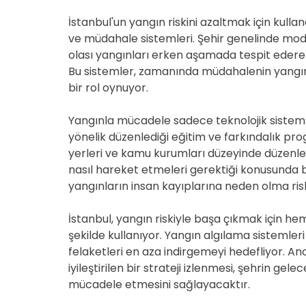
İstanbul'un yangın riskini azaltmak için kull
ve müdahale sistemleri. Şehir genelinde mode
olası yangınları erken aşamada tespit ederek 
Bu sistemler, zamanında müdahalenin yangınl
bir rol oynuyor.
Yangınla mücadele sadece teknolojik sistemler
yönelik düzenlediği eğitim ve farkındalık prog
yerleri ve kamu kurumları düzeyinde düzenlen
nasıl hareket etmeleri gerektiği konusunda b
yangınların insan kayıplarına neden olma riski
İstanbul, yangın riskiyle başa çıkmak için he
şekilde kullanıyor. Yangın algılama sistemler
felaketleri en aza indirgemeyi hedefliyor. A
iyileştirilen bir strateji izlenmesi, şehrin gele
mücadele etmesini sağlayacaktır.