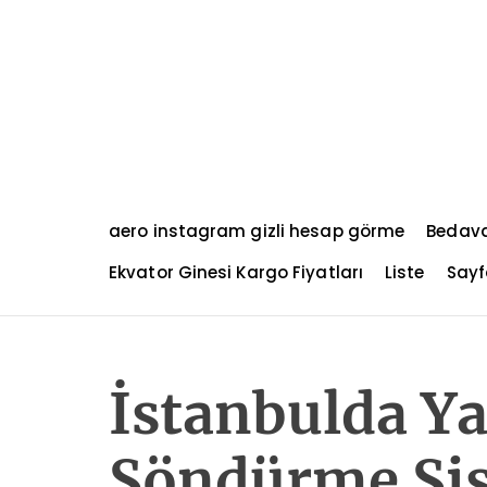
S
k
i
p
t
o
c
o
n
aero instagram gizli hesap görme
Bedava
t
e
Ekvator Ginesi Kargo Fiyatları
Liste
Sayf
n
t
İstanbulda Y
Söndürme Sis