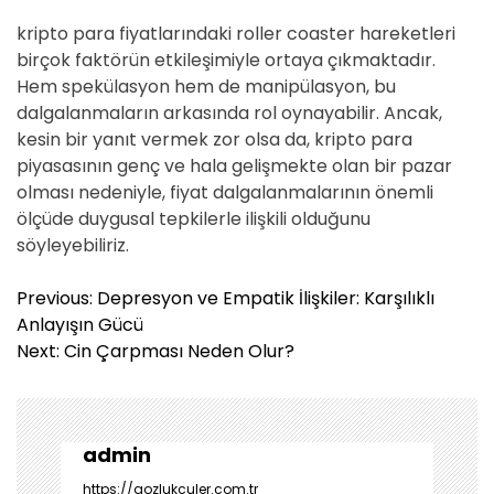
kripto para fiyatlarındaki roller coaster hareketleri
birçok faktörün etkileşimiyle ortaya çıkmaktadır.
Hem spekülasyon hem de manipülasyon, bu
dalgalanmaların arkasında rol oynayabilir. Ancak,
kesin bir yanıt vermek zor olsa da, kripto para
piyasasının genç ve hala gelişmekte olan bir pazar
olması nedeniyle, fiyat dalgalanmalarının önemli
ölçüde duygusal tepkilerle ilişkili olduğunu
söyleyebiliriz.
Y
Previous:
Depresyon ve Empatik İlişkiler: Karşılıklı
a
Anlayışın Gücü
z
Next:
Cin Çarpması Neden Olur?
ı
g
e
z
admin
i
https://gozlukculer.com.tr