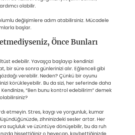
rdımcı olabilir.
lumlu değişimlere adım atabilirsiniz. Mücadele
mlarla başlar.
etmediyseniz, Önce Bunları
ltüst edebilir. Yavaşça başlayıp kendinizi
 bir süre sonra günlerinizi alır. Eğlenceli gibi
özdağı verebilir. Neden? Çünkü bir oyunu
 körükleyebilir. Bu da sizi, her seferinde daha
Kendinize, “Ben bunu kontrol edebilirim” demek
labilirsiniz?
ardı etmeyin. Stres, kaygı ve yorgunluk, kumar
üşündüğünüzde, zihninizdeki sesler artar. Her
a suçluluk ve üzüntüye dönüşebilir, bu da ruh
ınızda hissettiğiniz o heyecan, kaybettiğinizde