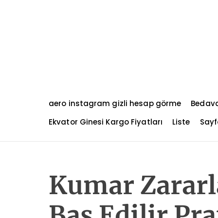
S
k
i
p
t
o
c
o
n
aero instagram gizli hesap görme
Bedava
t
e
Ekvator Ginesi Kargo Fiyatları
Liste
Sayf
n
t
Kumar Zararla
Baş Edilir Pr