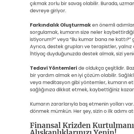
çıkmak zorlu bir savaş olabilir. Burada, uzman
devreye giriyor.
Farkındalık Oluşturmak
en önemli adımlard
sorgulamak, kumarın size neler kaybettirdiğin
istiyorum?” veya “Bu kumar bana ne kattı?” gi
Ayrıca, destek grupları ve terapistler, yalnız
İhtiyaç duyduğunuzda destek almak, sizi yeni
Tedavi Yöntemleri
de oldukça çeşitlidir. B
bir yardım almak en iyi çözüm olabilir. Sağl
veya meditasyon gibi yöntemler, kumarın etkil
sağlığınıza dikkat etmek, kaybettiğiniz kaza
Kumarın zararlarıyla baş etmenin yolları var.
dönmek mümkün. Her şey, sizin o ilk adımı at
Finansal Krizden Kurtulman
Alışkanlıklarınızı Yenin!