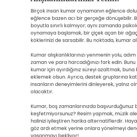
Birçok insan kumar oynamanın eğlence dolu b
eğlence bazen acı bir gerçeğe dönüşebilir.
boyutla sınırlı kalmıyor; aynı zamanda psikolo
oynamaya başlamak, bir çiçek açan bir ağaç gi
köklerinizi de sarsabilir. Bu noktada, kumar a
Kumar alışkanlıklarınızı yenmenin yolu, adım 
zaman ve para harcadığınızı fark edin. Bunu 
kumar için ayırdığınız süreyi azaltmak, buna k
eklemek olsun. Ayrıca, destek gruplarına katı
insanların deneyimlerini dinleyerek, yalnız 
olacaktır.
Kumar, boş zamanlarınızda başvurduğunuz bir 
keşfetmiyorsunuz? Resim yapmak, müzik aleti
halinizi iyileştiren harika alternatiflerdir. 
göz ardı etmek yerine onlara yönelmeyi dene
yaşanmayı bekliyor!