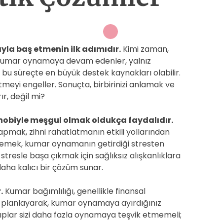
yla baş etmenin ilk adımıdır.
Kimi zaman,
kumar oynamaya devam edenler, yalnız
r, bu süreçte en büyük destek kaynakları olabilir.
tmeyi engeller. Sonuçta, birbirinizi anlamak ve
r, değil mi?
r hobiyle meşgul olmak oldukça faydalıdır.
mak, zihni rahatlatmanın etkili yollarından
irlemek, kumar oynamanın getirdiği stresten
stresle başa çıkmak için sağlıksız alışkanlıklara
daha kalıcı bir çözüm sunar.
.
Kumar bağımlılığı, genellikle finansal
ice planlayarak, kumar oynamaya ayırdığınız
ayıplar sizi daha fazla oynamaya teşvik etmemeli;