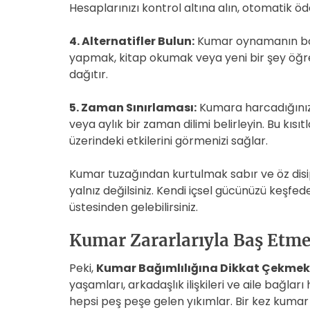
Hesaplarınızı kontrol altına alın, otomatik ö
4. Alternatifler Bulun:
Kumar oynamanın boş
yapmak, kitap okumak veya yeni bir şey öğrenme
dağıtır.
5. Zaman Sınırlaması:
Kumara harcadığınız z
veya aylık bir zaman dilimi belirleyin. Bu kıs
üzerindeki etkilerini görmenizi sağlar.
Kumar tuzağından kurtulmak sabır ve öz disi
yalnız değilsiniz. Kendi içsel gücünüzü keşfe
üstesinden gelebilirsiniz.
Kumar Zararlarıyla Baş Etme
Peki,
Kumar Bağımlılığına Dikkat Çekmek
yaşamları, arkadaşlık ilişkileri ve aile bağları
hepsi peş peşe gelen yıkımlar. Bir kez kuma