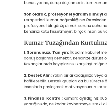
bunun yerine, durup düşünmenin tam zamanı
Son olarak, profesyonel yardım almayı d
terapistleri, kumar bağımlılığının üstesinden 
profesyonel bir görüş almak, sorunu daha ne
kendinizi kötü hissetmeyin; birçok insan bu y
Kumar Tuzağından Kurtulman
1. Sorununuzu Tanıyın:
İlk adım kabul etmek
dönüş başlamış demektir. Kendinize dürüst ol
Kazançlarınızla kayıplarınızı karşılaştırdığı
2. Destek Alın:
Yakın bir arkadaşınıza veya a
hafifletebilir. Destek grupları da bu süreçte
insanlarla paylaşmak motivasyonunuzu artıra
3. Finansal Kontrol:
Kumara ayırdığınız bütçe
yaptığınızda, ne kadar kaybetmeye istekli ol