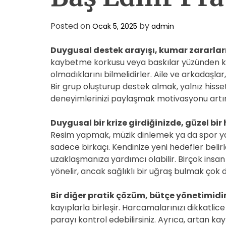
Posted on
by
Ocak 5, 2025
admin
Duygusal destek arayışı, kumar zararları
kaybetme korkusu veya baskılar yüzünden 
olmadıklarını bilmelidirler. Aile ve arkadaşla
Bir grup oluşturup destek almak, yalnız hisse
deneyimlerinizi paylaşmak motivasyonu artırı
Duygusal bir krize girdiğinizde, güzel bi
Resim yapmak, müzik dinlemek ya da spor yap
sadece birkaçı. Kendinize yeni hedefler bel
uzaklaşmanıza yardımcı olabilir. Birçok insan 
yönelir, ancak sağlıklı bir uğraş bulmak çok 
Bir diğer pratik çözüm, bütçe yönetimidir
kayıplarla birleşir. Harcamalarınızı dikkatl
parayı kontrol edebilirsiniz. Ayrıca, artan k