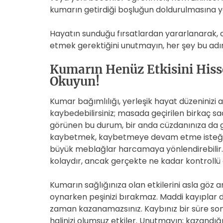
kumarın getirdiği boşluğun doldurulmasına ya
Hayatın sunduğu fırsatlardan yararlanarak, o
etmek gerektiğini unutmayın, her şey bu adı
Kumarın Henüz Etkisini Hiss
Okuyun!
Kumar bağımlılığı, yerleşik hayat düzeninizi a
kaybedebilirsiniz; masada geçirilen birkaç saat,
görünen bu durum, bir anda cüzdanınıza da g
kaybetmek, kaybetmeye devam etme isteğinizi
büyük meblağlar harcamaya yönlendirebilir. 
kolaydır, ancak gerçekte ne kadar kontrollü o
Kumarın sağlığınıza olan etkilerini asla göz 
oynarken peşinizi bırakmaz. Maddi kayıplar d
zaman kazanamazsınız. Kaybınız bir süre sonr
halinizi olumsuz etkiler. Unutmayın; kazandığ