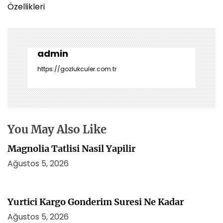
ı
Özellikleri
g
e
z
i
admin
n
https://gozlukculer.com.tr
m
e
s
i
You May Also Like
Magnolia Tatlisi Nasil Yapilir
Ağustos 5, 2026
Yurtici Kargo Gonderim Suresi Ne Kadar
Ağustos 5, 2026