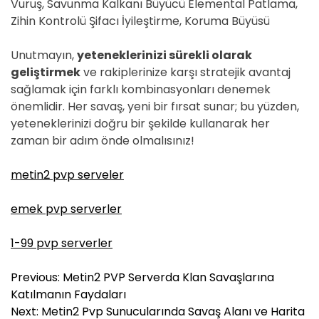
Vuruş, Savunma Kalkanı Büyücü Elemental Patlama,
Zihin Kontrolü Şifacı İyileştirme, Koruma Büyüsü
Unutmayın,
yeteneklerinizi sürekli olarak
geliştirmek
ve rakiplerinize karşı stratejik avantaj
sağlamak için farklı kombinasyonları denemek
önemlidir. Her savaş, yeni bir fırsat sunar; bu yüzden,
yeteneklerinizi doğru bir şekilde kullanarak her
zaman bir adım önde olmalısınız!
metin2 pvp serveler
emek pvp serverler
1-99 pvp serverler
Y
Previous:
Metin2 PVP Serverda Klan Savaşlarına
a
Katılmanın Faydaları
z
Next:
Metin2 Pvp Sunucularında Savaş Alanı ve Harita