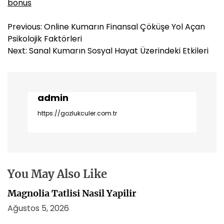
bonus
Y
Previous:
Online Kumarın Finansal Çöküşe Yol Açan
a
Psikolojik Faktörleri
z
Next:
Sanal Kumarın Sosyal Hayat Üzerindeki Etkileri
ı
g
e
z
admin
i
https://gozlukculer.com.tr
n
m
e
s
i
You May Also Like
Magnolia Tatlisi Nasil Yapilir
Ağustos 5, 2026