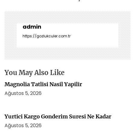
ı
g
e
z
admin
i
https://gozlukculer.com.tr
n
m
e
s
i
You May Also Like
Magnolia Tatlisi Nasil Yapilir
Ağustos 5, 2026
Yurtici Kargo Gonderim Suresi Ne Kadar
Ağustos 5, 2026