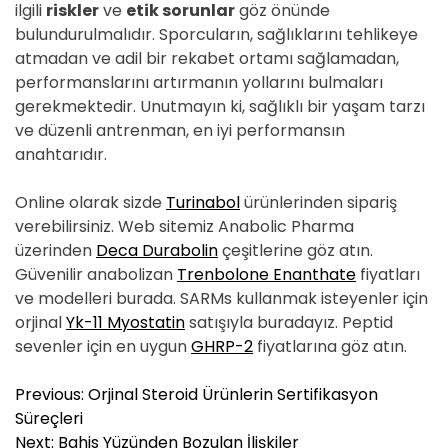
ilgili
riskler
ve
etik sorunlar
göz önünde
bulundurulmalıdır. Sporcuların, sağlıklarını tehlikeye
atmadan ve adil bir rekabet ortamı sağlamadan,
performanslarını artırmanın yollarını bulmaları
gerekmektedir. Unutmayın ki, sağlıklı bir yaşam tarzı
ve düzenli antrenman, en iyi performansın
anahtarıdır.
Online olarak sizde
Turinabol
ürünlerinden sipariş
verebilirsiniz. Web sitemiz Anabolic Pharma
üzerinden
Deca Durabolin
çeşitlerine göz atın.
Güvenilir anabolizan
Trenbolone Enanthate
fiyatları
ve modelleri burada. SARMs kullanmak isteyenler için
orjinal
Yk-11 Myostatin
satışıyla buradayız. Peptid
sevenler için en uygun
GHRP-2
fiyatlarına göz atın.
Y
Previous:
Orjinal Steroid Ürünlerin Sertifikasyon
a
Süreçleri
z
Next:
Bahis Yüzünden Bozulan İlişkiler