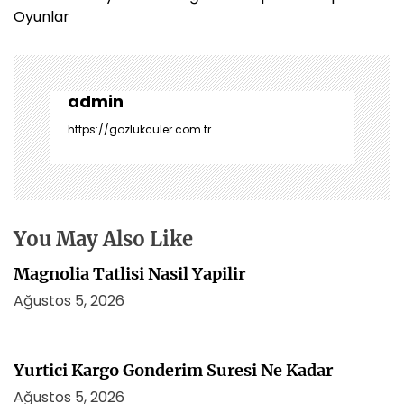
ı
Oyunlar
g
e
z
i
admin
n
https://gozlukculer.com.tr
m
e
s
i
You May Also Like
Magnolia Tatlisi Nasil Yapilir
Ağustos 5, 2026
Yurtici Kargo Gonderim Suresi Ne Kadar
Ağustos 5, 2026