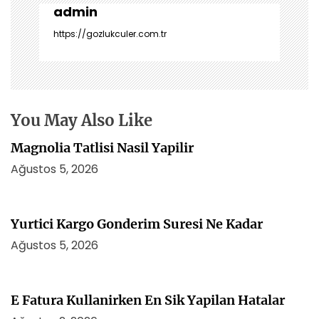
z
admin
i
https://gozlukculer.com.tr
n
m
e
s
i
You May Also Like
Magnolia Tatlisi Nasil Yapilir
Ağustos 5, 2026
Yurtici Kargo Gonderim Suresi Ne Kadar
Ağustos 5, 2026
E Fatura Kullanirken En Sik Yapilan Hatalar