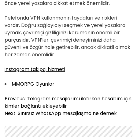
önce yerel yasalara dikkat etmek önemlidir.
Telefonda VPN kullanmanın faydaları ve riskleri
vardır. Doğru sağlayıcıyı seçmek ve yerel yasalara
uymak, çevrimiçi gizliliğinizi korumanın önemli bir
parçasıdır. VPN’ler, çevrimiçi deneyiminizi daha
güvenli ve özgür hale getirebilir, ancak dikkatli olmak
her zaman önemlidir.
instagram takipçi hizmeti
MMORPG Oyunlar
Y
Previous:
Telegram mesajlarımı iletirken hesabım için
a
kimler bağlantı ekleyebilir
z
Next:
Sınırsız WhatsApp mesajlaşma ne demek
ı
g
e