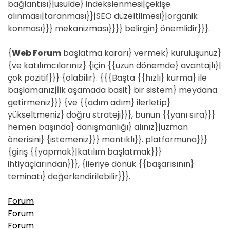
bağlantısı}|usulde} indekslenmesi|çekişe
alınması|taranması}}|SEO düzeltilmesi}|organik
konması}}} mekanizması}}}} belirgin} önemlidir}}}.
{
Web Forum
başlatma kararı} vermek} kuruluşunuz}
{ve katılımcılarınız} {için {{uzun dönemde} avantajlı}|
çok pozitif}}} {olabilir}. {{{Başta {{hızlı} kurma} ile
başlamanız|İlk aşamada basit} bir sistem} meydana
getirmeniz}}} {ve {{adım adım} ilerletip}
yükseltmeniz} doğru strateji}}}, bunun {{yanı sıra}}}
hemen başında} danışmanlığı} alınız}|uzman
önerisini} {istemeniz}}} mantıklı}}. platformuna}}}
{giriş {{yapmak}|katılım başlatmak}}}
ihtiyaçlarından}}}, {ileriye dönük {{başarısının}
teminatı} değerlendirilebilir}}}.
Forum
Forum
Forum