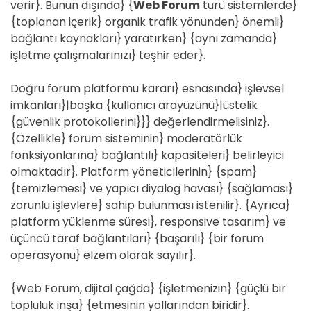
verir}. Bunun dışında} {
Web Forum
türü sistemlerde}
{toplanan içerik} organik trafik yönünden} önemli}
bağlantı kaynakları} yaratırken} {aynı zamanda}
işletme çalışmalarınızı} teşhir eder}.
Doğru forum platformu kararı} esnasında} işlevsel
imkanları}|başka {kullanıcı arayüzünü}|üstelik
{güvenlik protokollerini}}} değerlendirmelisiniz}.
{Özellikle} forum sisteminin} moderatörlük
fonksiyonlarına} bağlantılı} kapasiteleri} belirleyici
olmaktadır}. Platform yöneticilerinin} {spam}
{temizlemesi} ve yapıcı diyalog havası} {sağlaması}
zorunlu işlevlere} sahip bulunması istenilir}. {Ayrıca}
platform yüklenme süresi}, responsive tasarım} ve
üçüncü taraf bağlantıları} {başarılı} {bir forum
operasyonu} elzem olarak sayılır}.
{Web Forum, dijital çağda} {işletmenizin} {güçlü bir
topluluk inşa} {etmesinin yollarından biridir}.