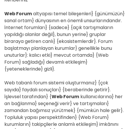
Web Forum
altyapısı temel bileşenleri} {günümüzün}
sanal ortam} dünyasının en önemli unsurlarındandır.
İnternet forumları} {sadece} {açık tartışmaların
yapıldığı alanlar değil}, bunun yerine} gruplar
biraraya getiren canlı} {ekosistemlerdir}. Forum
başlatmayı planlayan kurumlar} genellikle bunu
unuturlar}: kalıcı etki} mevcut ortamda} {Web
Forum} sağladığı} devamlı etkileşim}
{yeteneklerinde} gizli}.
Web tabanlı forum sistemi oluşturmanız} {çok
sayıda} faydalı sonuçları} {beraberinde getirir}.
İşlevsel tarafından} {
Web Forum
kullanıcılarına} her
an bağlanma} seçeneği verir} ve tartışmaları}
zamandan bağımsız yürütmek} {mümkün hale gelir}.
Topluluk yapısı perspektifinden} {Web Forum}
kurumların} takipçilerle anlamlı etkileşim} imkânını