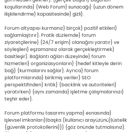
koşullarında} {Web Forum} sunacağı} {uzun dönem
ilişkilendirme} kapasitesinde} gizli}.
Forum altyapısı kurmanız} birçok} pozitif etkileri}
sağlamlaştırır}. Pratik düzlemde} forum
ziyaretçilerine} {24/7 erişim} olanağını yaratır} ve
söyleşileri} eşzamansız olarak gerçekleştirmek}
basitleşir}. Bağlantı ağları düzeyinde} forum
hizmetleri} organizasyonların} {hedef kitleyle derin
bağ} {kurmalarını sağlar}. Ayrıca} forum
platformlarında} birikmiş veriler} SEO
perspektifinden} kritik} {backlink ve autoriteleri}
yaratırken} {aynı zamanda} işletme çalışmalarınızı}
teşhir eder}.
Forum platformu tasarımı yapma} esnasında}
işlevsel imkanları}|başka {kullanıcı arayüzünü}|üstelik
{güvenlik protokollerini}}} {göz önünde tutmalısınız}.