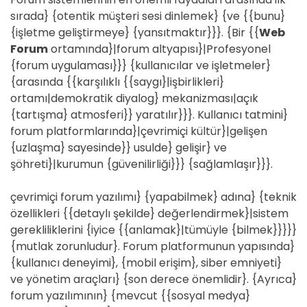
sırada} {otentik müşteri sesi dinlemek} {ve {{bunu}
{işletme geliştirmeye} {yansıtmaktır}}}. {Bir {{
Web
Forum
ortamında}|forum altyapısı}|Profesyonel
{forum uygulaması}}} {kullanıcılar ve işletmeler}
{arasında {{karşılıklı {{saygı}|işbirlikleri}
ortamı|demokratik diyalog} mekanizması|açık
{tartışma} atmosferi}} yaratılır}}}. Kullanıcı tatmini}
forum platformlarında}|çevrimiçi kültür}|gelişen
{uzlaşma} sayesinde}} usulde} gelişir} ve
şöhreti}|kurumun {güvenilirliği}}} {sağlamlaşır}}}.
çevrimiçi forum yazılımı} {yapabilmek} adına} {teknik
özellikleri {{detaylı şekilde} değerlendirmek}|sistem
gerekliliklerini {iyice {{anlamak}|tümüyle {bilmek}}}}}
{mutlak zorunludur}. Forum platformunun yapısında}
{kullanıcı deneyimi}, {mobil erişim}, siber emniyeti}
ve yönetim araçları} {son derece önemlidir}. {Ayrıca}
forum yazılımının} {mevcut {{sosyal medya}