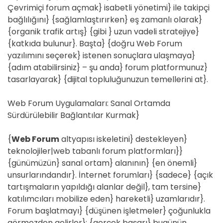
Çevrimiçi forum açmak} isabetli yönetimi} ile takipçi
bağlılığını} {sağlamlaştırırken} eş zamanlı olarak}
{organik trafik artış} {gibi } uzun vadeli stratejiye}
{katkıda bulunur}. Başta} {doğru Web Forum
yazılımını seçerek} istenen sonuçlara ulaşmaya}
{adım atabilirsiniz} – şu anda} forum platformunuz}
tasarlayarak} {dijital topluluğunuzun temellerini at}.
Web Forum Uygulamaları: Sanal Ortamda
Sürdürülebilir Bağlantılar Kurmak}
{
Web Forum
altyapısı iskeletini} destekleyen}
teknolojiler|web tabanlı forum platformları}}
{günümüzün} sanal ortam} alanının} {en önemli}
unsurlarındandır}. İnternet forumları} {sadece} {açık
tartışmaların yapıldığı alanlar değil}, tam tersine}
katılımcıları mobilize eden} hareketli} uzamlarıdır}.
Forum başlatmayı} {düşünen işletmeler} çoğunlukla
görmezden gelirler}: {gerçek başarı} bugünün