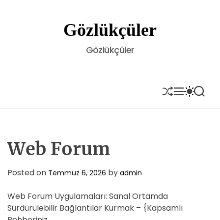
S
k
Gözlükçüler
i
p
Gözlükçüler
t
o
c
o
S
M
S
S
H
E
W
E
n
U
N
I
A
t
F
U
T
R
e
F
C
C
L
H
H
n
E
C
Web Forum
t
O
L
O
Posted on
by
Temmuz 6, 2026
admin
R
M
Web Forum Uygulamaları: Sanal Ortamda
O
D
Sürdürülebilir Bağlantılar Kurmak – {Kapsamlı
E
Rehberiniz