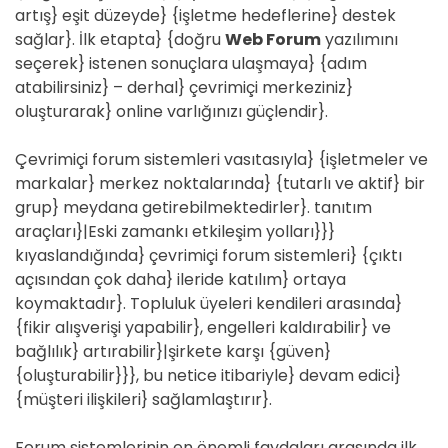
artış} eşit düzeyde} {işletme hedeflerine} destek
sağlar}. İlk etapta} {doğru
Web Forum
yazılımını
seçerek} istenen sonuçlara ulaşmaya} {adım
atabilirsiniz} – derhal} çevrimiçi merkeziniz}
oluşturarak} online varlığınızı güçlendir}.
Çevrimiçi forum sistemleri vasıtasıyla} {işletmeler ve
markalar} merkez noktalarında} {tutarlı ve aktif} bir
grup} meydana getirebilmektedirler}. tanıtım
araçları}|Eski zamankı etkileşim yolları}}}
kıyaslandığında} çevrimiçi forum sistemleri} {çıktı
açısından çok daha} ileride katılım} ortaya
koymaktadır}. Topluluk üyeleri kendileri arasında}
{fikir alışverişi yapabilir}, engelleri kaldırabilir} ve
bağlılık} artırabilir}|şirkete karşı {güven}
{oluşturabilir}}}, bu netice itibariyle} devam edici}
{müşteri ilişkileri} sağlamlaştırır}.
Forum sistemlerinin en önemli faydaları arasında ilk