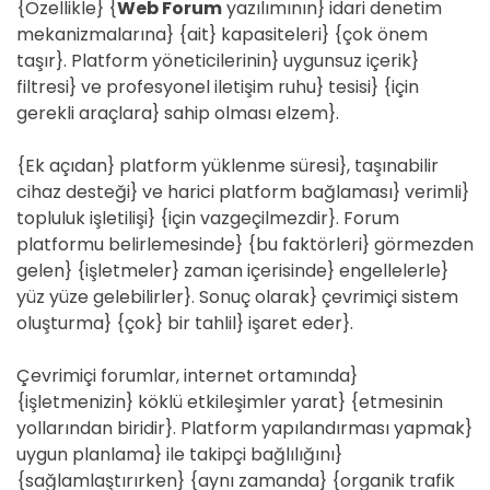
{Özellikle} {
Web Forum
yazılımının} idari denetim
mekanizmalarına} {ait} kapasiteleri} {çok önem
taşır}. Platform yöneticilerinin} uygunsuz içerik}
filtresi} ve profesyonel iletişim ruhu} tesisi} {için
gerekli araçlara} sahip olması elzem}.
{Ek açıdan} platform yüklenme süresi}, taşınabilir
cihaz desteği} ve harici platform bağlaması} verimli}
topluluk işletilişi} {için vazgeçilmezdir}. Forum
platformu belirlemesinde} {bu faktörleri} görmezden
gelen} {işletmeler} zaman içerisinde} engellelerle}
yüz yüze gelebilirler}. Sonuç olarak} çevrimiçi sistem
oluşturma} {çok} bir tahlil} işaret eder}.
Çevrimiçi forumlar, internet ortamında}
{işletmenizin} köklü etkileşimler yarat} {etmesinin
yollarından biridir}. Platform yapılandırması yapmak}
uygun planlama} ile takipçi bağlılığını}
{sağlamlaştırırken} {aynı zamanda} {organik trafik