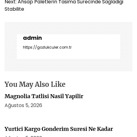
z
Next:
Ahsap Paletlerin Tasima Surecinde Sagladigi
ı
Stabilite
g
e
z
i
admin
n
https://gozlukculer.com.tr
m
e
s
i
You May Also Like
Magnolia Tatlisi Nasil Yapilir
Ağustos 5, 2026
Yurtici Kargo Gonderim Suresi Ne Kadar