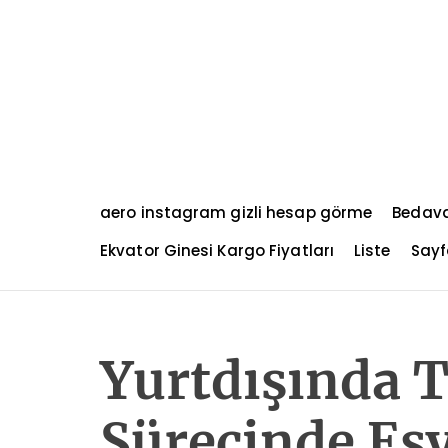
S
k
i
p
t
o
c
o
n
aero instagram gizli hesap görme
Bedava
t
e
Ekvator Ginesi Kargo Fiyatları
Liste
Sayf
n
t
Yurtdışında 
Sürecinde Eşy