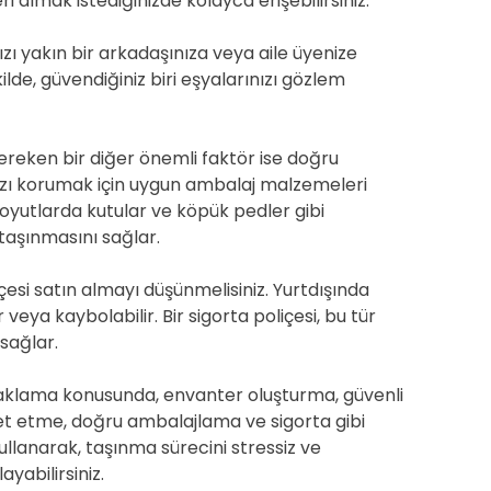
 almak istediğinizde kolayca erişebilirsiniz.
zı yakın bir arkadaşınıza veya aile üyenize
lde, güvendiğiniz biri eşyalarınızı gözlem
ereken bir diğer önemli faktör ise doğru
ınızı korumak için uygun ambalaj malzemeleri
 boyutlarda kutular ve köpük pedler gibi
 taşınmasını sağlar.
esi satın almayı düşünmelisiniz. Yurtdışında
veya kaybolabilir. Bir sigorta poliçesi, bu tür
sağlar.
saklama konusunda, envanter oluşturma, güvenli
net etme, doğru ambalajlama ve sigorta gibi
llanarak, taşınma sürecini stressiz ve
yabilirsiniz.