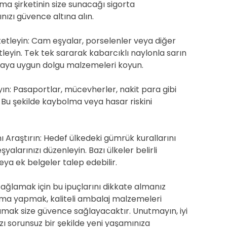
ma şirketinin size sunacağı sigorta
nızı güvence altına alın.
ketleyin: Cam eşyalar, porselenler veya diğer
etleyin. Tek tek sararak kabarcıklı naylonla sarın
 araya uygun dolgu malzemeleri koyun.
yın: Pasaportlar, mücevherler, nakit para gibi
n. Bu şekilde kaybolma veya hasar riskini
 Araştırın: Hedef ülkedeki gümrük kurallarını
alarınızı düzenleyin. Bazı ülkeler belirli
veya ek belgeler talep edebilir.
sağlamak için bu ipuçlarını dikkate almanız
lama yapmak, kaliteli ambalaj malzemeleri
şımak size güvence sağlayacaktır. Unutmayın, iyi
ızı sorunsuz bir şekilde yeni yaşamınıza