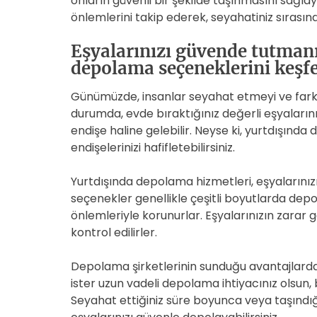
onların güvenli bir şekilde taşınmasını sağla
önlemlerini takip ederek, seyahatiniz sırasın
Eşyalarınızı güvende tutmanın
depolama seçeneklerini keşf
Günümüzde, insanlar seyahat etmeyi ve farkl
durumda, evde bıraktığınız değerli eşyaları
endişe haline gelebilir. Neyse ki, yurtdışın
endişelerinizi hafifletebilirsiniz.
Yurtdışında depolama hizmetleri, eşyalarınızı
seçenekler genellikle çeşitli boyutlarda depo
önlemleriyle korunurlar. Eşyalarınızın zarar 
kontrol edilirler.
Depolama şirketlerinin sunduğu avantajlardan 
ister uzun vadeli depolama ihtiyacınız olsun, 
Seyahat ettiğiniz süre boyunca veya taşındığ