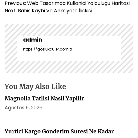
Y
Previous:
Web Tasarimda Kullanici Yolculugu Haritasi
a
Next:
Bahis Kaybi Ve Anksiyete İliskisi
z
ı
g
e
admin
z
https://gozlukculer.com.tr
i
n
m
e
s
You May Also Like
i
Magnolia Tatlisi Nasil Yapilir
Ağustos 5, 2026
Yurtici Kargo Gonderim Suresi Ne Kadar