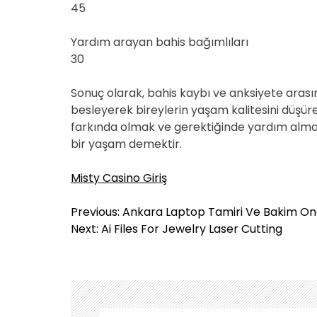
45
Yardım arayan bahis bağımlıları
30
Sonuç olarak, bahis kaybı ve anksiyete arasınd
besleyerek bireylerin yaşam kalitesini düşür
farkında olmak ve gerektiğinde yardım almak ö
bir yaşam demektir.
Misty Casino Giriş
Y
Previous:
Ankara Laptop Tamiri Ve Bakim One
a
Next:
Ai Files For Jewelry Laser Cutting
z
ı
g
e
z