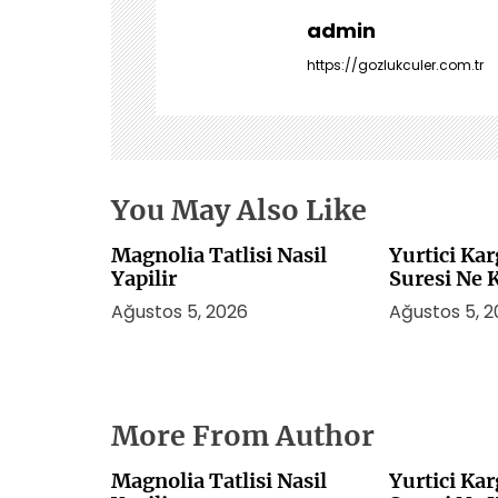
i
admin
n
https://gozlukculer.com.tr
m
e
s
i
You May Also Like
Magnolia Tatlisi Nasil
Yurtici Ka
Yapilir
Suresi Ne 
Ağustos 5, 2026
Ağustos 5, 
More From Author
Magnolia Tatlisi Nasil
Yurtici Ka