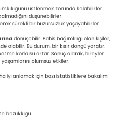
rumluluğunu üstlenmek zorunda kalabilirler.
almadığını düşünebilirler.
rek sürekli bir huzursuzluk yaşayabilirler.
arına
dönüşebilir. Bahis bağımlılığı olan kişiler,
 olabilir. Bu durum, bir kısır döngü yaratır.
tme korkusu artar. Sonuç olarak, bireyler
 yaşamlarını olumsuz etkiler.
ha iyi anlamak için bazı istatistiklere bakalım:
ete bozukluğu