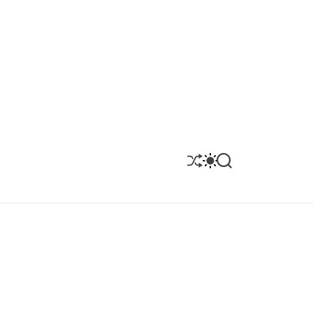
S
S
S
H
W
E
U
I
A
F
T
R
F
C
C
L
H
H
E
C
O
L
O
R
M
O