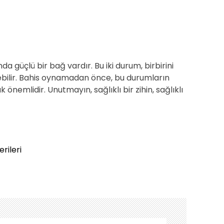
a güçlü bir bağ vardır. Bu iki durum, birbirini
ebilir. Bahis oynamadan önce, bu durumların
nemlidir. Unutmayın, sağlıklı bir zihin, sağlıklı
rileri