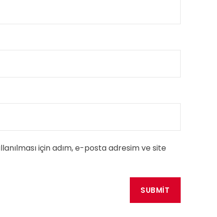
anılması için adım, e-posta adresim ve site