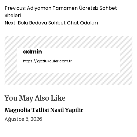
Y
Previous:
Adıyaman Tamamen Ücretsiz Sohbet
a
Siteleri
z
Next:
Bolu Bedava Sohbet Chat Odaları
ı
g
e
z
admin
i
https://gozlukculer.com.tr
n
m
e
s
i
You May Also Like
Magnolia Tatlisi Nasil Yapilir
Ağustos 5, 2026