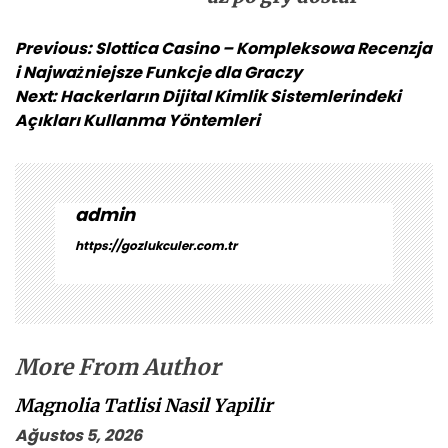
Y
Previous:
Slottica Casino – Kompleksowa Recenzja
a
i Najważniejsze Funkcje dla Graczy
z
Next:
Hackerların Dijital Kimlik Sistemlerindeki
ı
Açıkları Kullanma Yöntemleri
g
e
z
i
admin
n
https://gozlukculer.com.tr
m
e
s
i
More From Author
Magnolia Tatlisi Nasil Yapilir
Ağustos 5, 2026