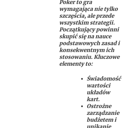
Poker to gra
wymagająca nie tylko
szczęścia, ale przede
wszystkim strategii.
Początkujący powinni
skupić się na nauce
podstawowych zasad i
konsekwentnym ich
stosowaniu. Kluczowe
elementy to:
Świadomość
wartości
układów
kart.
Ostrożne
zarządzanie
budżetem i
unikanie