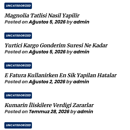
UNCATEGORIZED
Magnolia Tatlisi Nasil Yapilir
Posted on
Ağustos 5, 2026
by
admin
UNCATEGORIZED
Yurtici Kargo Gonderim Suresi Ne Kadar
Posted on
Ağustos 5, 2026
by
admin
UNCATEGORIZED
E Fatura Kullanirken En Sik Yapilan Hatalar
Posted on
Ağustos 2, 2026
by
admin
UNCATEGORIZED
Kumarin İliskilere Verdigi Zararlar
Posted on
Temmuz 28, 2026
by
admin
UNCATEGORIZED