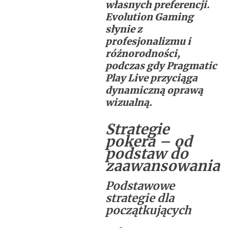
własnych preferencji.
Evolution Gaming
słynie z
profesjonalizmu i
różnorodności,
podczas gdy Pragmatic
Play Live przyciąga
dynamiczną oprawą
wizualną.
Strategie
pokera – od
podstaw do
zaawansowania
Podstawowe
strategie dla
początkujących