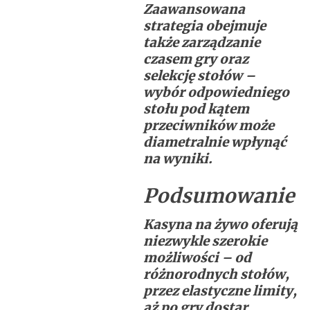
Zaawansowana
strategia obejmuje
także zarządzanie
czasem gry oraz
selekcję stołów –
wybór odpowiedniego
stołu pod kątem
przeciwników może
diametralnie wpłynąć
na wyniki.
Podsumowanie
Kasyna na żywo oferują
niezwykle szerokie
możliwości – od
różnorodnych stołów,
przez elastyczne limity,
aż po gry dostar