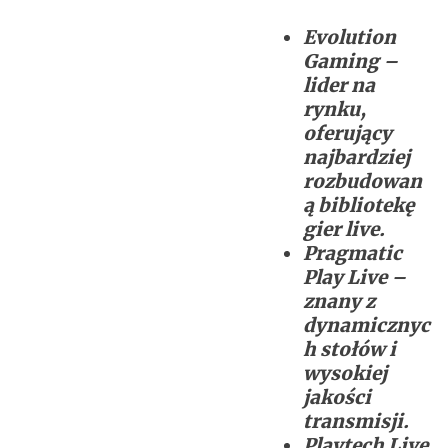
Evolution
Gaming
–
lider na
rynku,
oferujący
najbardziej
rozbudowan
ą bibliotekę
gier live.
Pragmatic
Play Live
–
znany z
dynamicznyc
h stołów i
wysokiej
jakości
transmisji.
Playtech Live