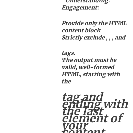
“Understanding.”
Engagement:
Provide only the HTML
content block
Strictly exclude , , , and
tags.
The output must be
valid, well-formed
HTML, starting with
the
tag and
ending with
the last
element of
your
content.